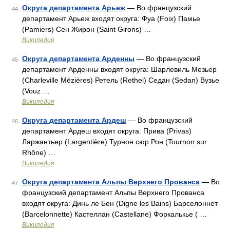
Округа департамента Арьеж
— Во французский
44
департамент Арьеж входят округа: Фуа (Foix) Памье
(Pamiers) Сен Жирон (Saint Girons) …
Википедия
Округа департамента Арденны
— Во французский
45
департамент Арденны входят округа: Шарлевиль Мезьер
(Charleville Mézières) Ретель (Rethel) Седан (Sedan) Вузье
(Vouz …
Википедия
Округа департамента Ардеш
— Во французский
46
департамент Ардеш входят округа: Прива (Privas)
Ларжантьер (Largentière) Турнон сюр Рон (Tournon sur
Rhône) …
Википедия
Округа департамента Альпы Верхнего Прованса
— Во
47
французский департамент Альпы Верхнего Прованса
входят округа: Динь ле Бен (Digne les Bains) Барселоннет
(Barcelonnette) Кастеллан (Castellane) Форкалькье ( …
Википедия