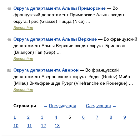
Округа департамента Альпы Приморские
— Во
48
французский департамент Приморские Альпы входят
округа: Грас (Grasse) Ницца (Nice) …
Википедия
Округа департамента Альпы Верхние
— Во французский
49
департамент Альпы Верхние входят округа: Бриансон
(Briançon) Гап (Gap) …
Википедия
Округа департамента Аверон
— Во французский
50
департамент Аверон входят округа: Родез (Rodez) Мийо
(Millau) Вильфранш де Руэрг (Villefranche de Rouergue) …
Википедия
Страницы
←
Предыдущая
Следующая
→
1
2
3
4
5
6
7
8
9
10
11
12
13