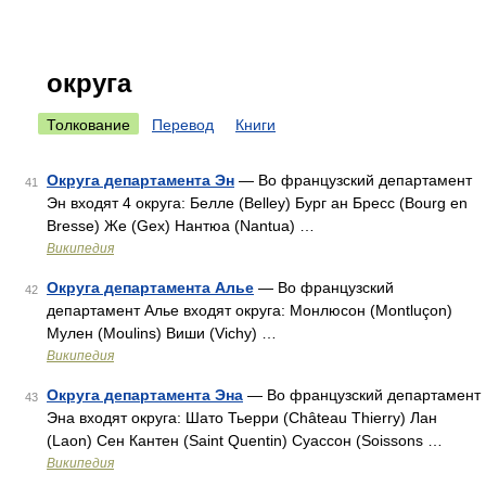
округа
Толкование
Перевод
Книги
Округа департамента Эн
— Во французский департамент
41
Эн входят 4 округа: Белле (Belley) Бург ан Бресс (Bourg en
Bresse) Же (Gex) Нантюа (Nantua) …
Википедия
Округа департамента Алье
— Во французский
42
департамент Алье входят округа: Монлюсон (Montluçon)
Мулен (Moulins) Виши (Vichy) …
Википедия
Округа департамента Эна
— Во французский департамент
43
Эна входят округа: Шато Тьерри (Château Thierry) Лан
(Laon) Сен Кантен (Saint Quentin) Суассон (Soissons …
Википедия